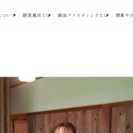
について
酵素風呂とは
菌活ファスティングとは
開業サ